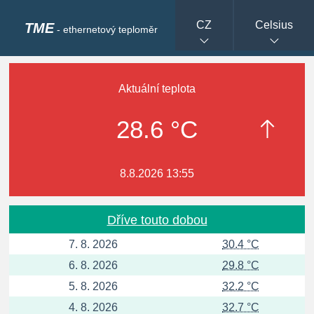
CZ
Celsius
TME
- ethernetový teploměr
Aktuální teplota
28.6 °C
8.8.2026 13:55
Dříve touto dobou
7. 8. 2026
30.4 °C
6. 8. 2026
29.8 °C
5. 8. 2026
32.2 °C
4. 8. 2026
32.7 °C